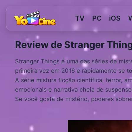
Pular
para
TV
PC
iOS
o
Conteúdo
Review de Stranger Things
Stranger Things é uma das séries de mist
primeira vez em 2016 e rapidamente se t
A série mistura ficção científica, terror
emocionais e narrativa cheia de suspense
Se você gosta de mistério, poderes sobre