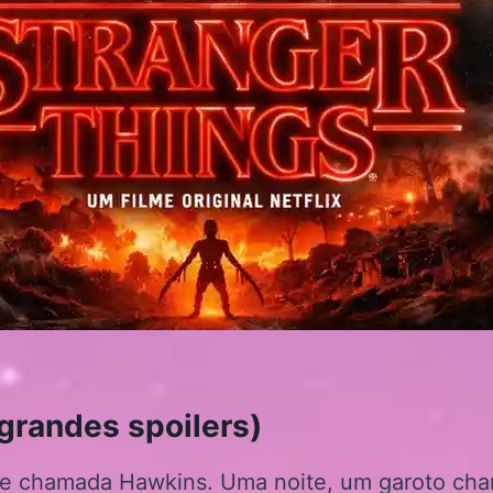
 grandes spoilers)
e chamada Hawkins. Uma noite, um garoto cha